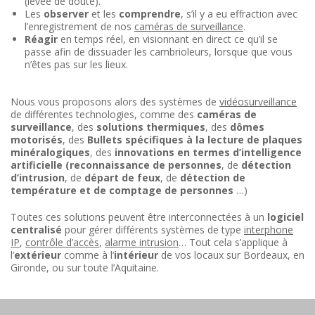
(levée de doute).
Les
observer
et les
comprendre
, s’il y a eu effraction avec
l’enregistrement de nos
caméras de surveillance
.
Réagir
en temps réel, en visionnant en direct ce qu’il se
passe afin de dissuader les cambrioleurs, lorsque que vous
n’êtes pas sur les lieux.
Nous vous proposons alors des systèmes de
vidéosurveillance
de différentes technologies, comme des
caméras de
surveillance
, des
solutions
thermiques
, des
dômes
motorisés
, des
Bullets spécifiques à la
lecture de plaques
minéralogiques
, des
innovations en termes d’intelligence
artificielle (reconnaissance de personnes
, de
détection
d’intrusion
, de
départ de feux
, de
détection de
température et de comptage de personnes
…)
Toutes ces solutions peuvent être interconnectées à un
logiciel
centralisé
pour gérer différents systèmes de type
interphone
IP
,
contrôle d’accès
,
alarme intrusion
… Tout cela s’applique à
l’
extérieur
comme à l’
intérieur
de vos locaux sur Bordeaux, en
Gironde, ou sur toute l’Aquitaine.