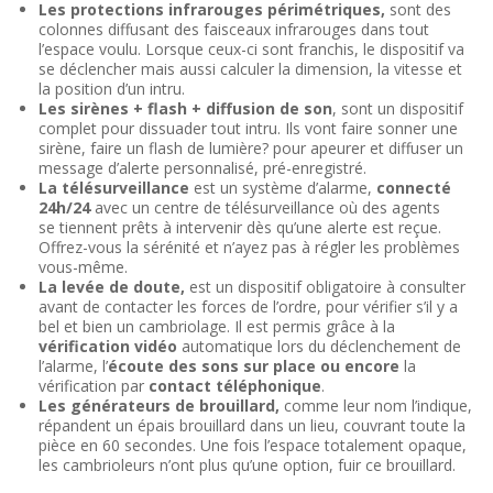
Les protections infrarouges périmétriques,
sont des
colonnes diffusant des faisceaux infrarouges dans tout
l’espace voulu. Lorsque ceux-ci sont franchis, le dispositif va
se déclencher mais aussi calculer la dimension, la vitesse et
la position d’un intru.
Les sirènes + flash + diffusion de son
, sont un dispositif
complet pour dissuader tout intru. Ils vont faire sonner une
sirène, faire un flash de lumière? pour apeurer et diffuser un
message d’alerte personnalisé, pré-enregistré.
La télésurveillance
est un système d’alarme,
connecté
24h/24
avec un centre de télésurveillance où des agents
se tiennent prêts à intervenir dès qu’une alerte est reçue.
Offrez-vous la sérénité et n’ayez pas à régler les problèmes
vous-même.
La levée de doute,
est un dispositif obligatoire à consulter
avant de contacter les forces de l’ordre, pour vérifier s’il y a
bel et bien un cambriolage. Il est permis grâce à la
vérification vidéo
automatique lors du déclenchement de
l’alarme, l’
écoute des sons sur place ou encore
la
vérification par
contact téléphonique
.
Les générateurs de brouillard,
comme leur nom l’indique,
répandent un épais brouillard dans un lieu, couvrant toute la
pièce en 60 secondes. Une fois l’espace totalement opaque,
les cambrioleurs n’ont plus qu’une option, fuir ce brouillard.