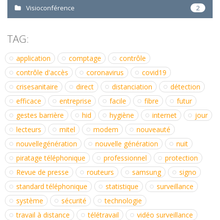
Visioconférence
2
TAG:
application
comptage
contrôle
contrôle d'accès
coronavirus
covid19
crisesanitaire
direct
distanciation
détection
efficace
entreprise
facile
fibre
futur
gestes barrière
hid
hygiène
internet
jour
lecteurs
mitel
modem
nouveauté
nouvellegénération
nouvelle génération
nuit
piratage téléphonique
professionnel
protection
Revue de presse
routeurs
samsung
signo
standard téléphonique
statistique
surveillance
système
sécurité
technologie
travail à distance
télétravail
vidéo surveillance