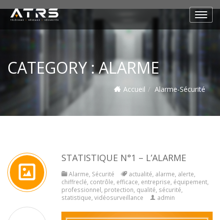
CATEGORY :
ALARME
Accueil
Alarme
-
Sécurité
STATISTIQUE N°1 – L’ALARME
Alarme
,
Sécurité
actualité
,
alarme
,
alerte
,
chiffreclé
,
contrôle
,
efficace
,
entreprise
,
équipement
,
professionnel
,
protection
,
qualité
,
sécurité
,
statistique
,
vidéosurveillance
admin