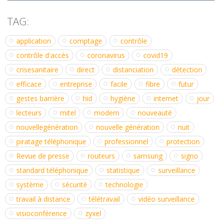
TAG:
application
comptage
contrôle
contrôle d'accès
coronavirus
covid19
crisesanitaire
direct
distanciation
détection
efficace
entreprise
facile
fibre
futur
gestes barrière
hid
hygiène
internet
jour
lecteurs
mitel
modem
nouveauté
nouvellegénération
nouvelle génération
nuit
piratage téléphonique
professionnel
protection
Revue de presse
routeurs
samsung
signo
standard téléphonique
statistique
surveillance
système
sécurité
technologie
travail à distance
télétravail
vidéo surveillance
visioconférence
zyxel