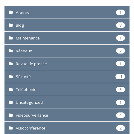
Alarme
1
Blog
8
Maintenance
1
Réseaux
2
Revue de presse
1
Sécurité
11
Téléphonie
3
Uncategorized
1
videosurveillance
4
Visioconférence
2