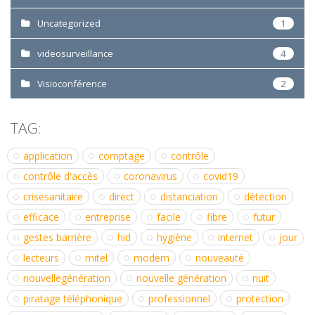
Uncategorized
1
videosurveillance
4
Visioconférence
2
TAG:
application
comptage
contrôle
contrôle d'accès
coronavirus
covid19
crisesanitaire
direct
distanciation
détection
efficace
entreprise
facile
fibre
futur
gestes barrière
hid
hygiène
internet
jour
lecteurs
mitel
modem
nouveauté
nouvellegénération
nouvelle génération
nuit
piratage téléphonique
professionnel
protection