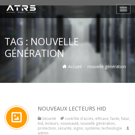
TAG :
NOUVELLE
GÉNÉRATION
Accueil
nouvelle génération
NOUVEAUX LECTEURS HID
Sécurité
contrôle d'accès
,
efficace
,
facile
,
futur
,
hid
,
lecteurs
,
nouveauté
,
nouvelle génération
,
protection
,
sécurité
,
signo
,
système
,
technologie
admin