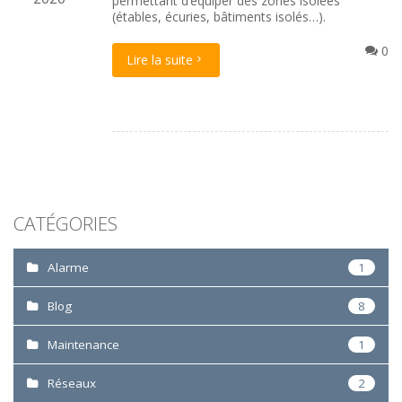
permettant d’équiper des zones isolées
(étables, écuries, bâtiments isolés…).
0
Lire la suite
CATÉGORIES
Alarme
1
Blog
8
Maintenance
1
Réseaux
2