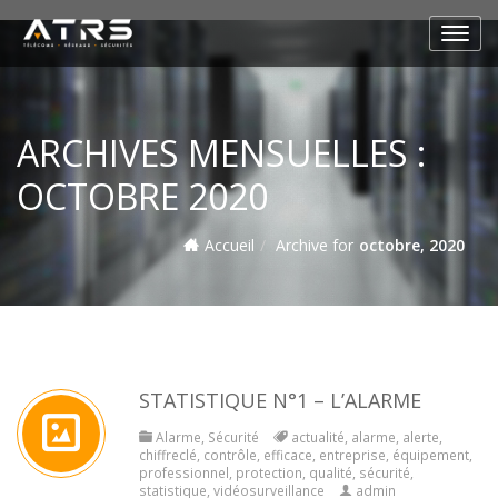
ARCHIVES MENSUELLES :
OCTOBRE 2020
Accueil
Archive for
octobre, 2020
STATISTIQUE N°1 – L’ALARME
Alarme
,
Sécurité
actualité
,
alarme
,
alerte
,
chiffreclé
,
contrôle
,
efficace
,
entreprise
,
équipement
,
professionnel
,
protection
,
qualité
,
sécurité
,
statistique
,
vidéosurveillance
admin