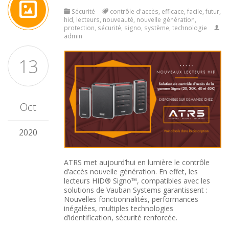
Sécurité
contrôle d'accès
,
efficace
,
facile
,
futur
,
hid
,
lecteurs
,
nouveauté
,
nouvelle génération
,
protection
,
sécurité
,
signo
,
système
,
technologie
admin
13
Oct
2020
ATRS met aujourd’hui en lumière le contrôle
d’accès nouvelle génération. En effet, les
lecteurs HID® Signo™, compatibles avec les
solutions de Vauban Systems garantissent :
Nouvelles fonctionnalités, performances
inégalées, multiples technologies
d’identification, sécurité renforcée.