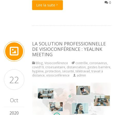
0
Lire la suite
LA SOLUTION PROFESSIONNELLE
DE VISIOCONFÉRENCE : YEALINK
MEETING
Blog
,
Visioconférence
contrôle
,
coronavirus
,
covid19
,
crisesanitaire
,
distanciation
,
gestes barrière
,
hygiène
,
protection
,
sécurité
,
télétravail
,
travail à
distance
,
visioconférence
admin
22
Oct
2020