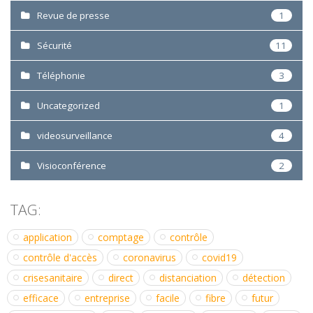
Revue de presse
1
Sécurité
11
Téléphonie
3
Uncategorized
1
videosurveillance
4
Visioconférence
2
TAG:
application
comptage
contrôle
contrôle d'accès
coronavirus
covid19
crisesanitaire
direct
distanciation
détection
efficace
entreprise
facile
fibre
futur