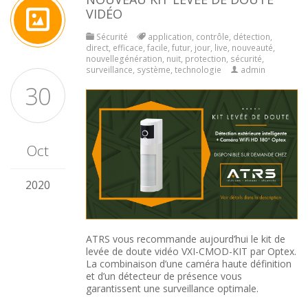
VIDÉO
Sécurité
application
,
contrôle
,
détection
,
direct
,
efficace
,
facile
,
futur
,
jour
,
live
,
nouveauté
,
nouvellegénération
,
nuit
,
protection
,
sécurité
,
surveillance
,
système
,
technologie
admin
30
Oct
2020
ATRS vous recommande aujourd’hui le kit de
levée de doute vidéo VXI-CMOD-KIT par
Optex
.
La combinaison d’une caméra haute définition
et d’un détecteur de présence vous
garantissent une surveillance optimale.