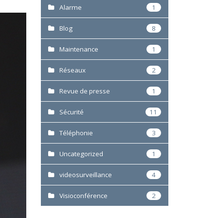
Alarme
1
Blog
8
Maintenance
1
Réseaux
2
Revue de presse
1
Sécurité
11
Téléphonie
3
Uncategorized
1
videosurveillance
4
Visioconférence
2