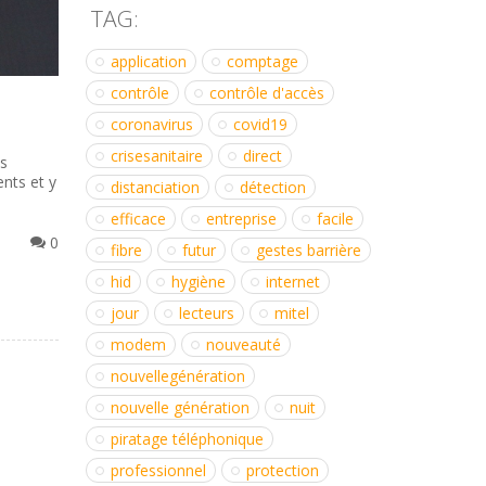
TAG:
application
comptage
contrôle
contrôle d'accès
coronavirus
covid19
crisesanitaire
direct
es
ents et y
distanciation
détection
efficace
entreprise
facile
0
fibre
futur
gestes barrière
hid
hygiène
internet
jour
lecteurs
mitel
modem
nouveauté
nouvellegénération
nouvelle génération
nuit
piratage téléphonique
professionnel
protection