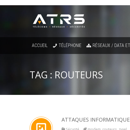
ACCUEIL
TÉLÉPHONIE
RÉSEAUX / DATA ET
TAG :
ROUTEURS
ATTAQUES INFORMATIQUE
Sécurité
modem
,
routeurs
,
zyxel