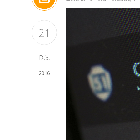
21
Déc
2016