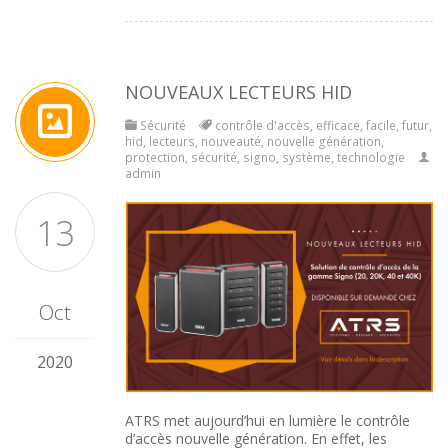
NOUVEAUX LECTEURS HID
Sécurité
contrôle d'accès
,
efficace
,
facile
,
futur
,
hid
,
lecteurs
,
nouveauté
,
nouvelle génération
,
protection
,
sécurité
,
signo
,
système
,
technologie
admin
13
Oct
2020
ATRS met aujourd’hui en lumière le contrôle
d’accès nouvelle génération. En effet, les