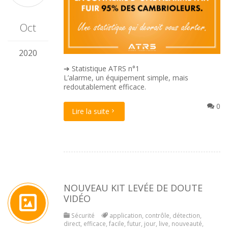
Oct
2020
➔ Statistique ATRS n°1
L’alarme, un équipement simple, mais
redoutablement efficace.
0
Lire la suite
NOUVEAU KIT LEVÉE DE DOUTE
VIDÉO
Sécurité
application
,
contrôle
,
détection
,
direct
,
efficace
,
facile
,
futur
,
jour
,
live
,
nouveauté
,