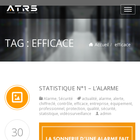
TAG :
EFFICACE
Accueil
efficace
STATISTIQUE N°1 – L’ALARME
Alarme
,
Sécurité
actualité
,
alarme
,
alerte
,
chiffreclé
,
contrôle
,
efficace
,
entreprise
,
équipement
,
professionnel
,
protection
,
qualité
,
sécurité
,
statistique
,
vidéosurveillance
admin
30