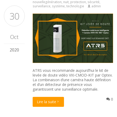
nouvellegénération
,
nuit
,
protection
,
sécurité
,
surveillance
,
système
,
technologie
admin
30
Oct
2020
ATRS vous recommande aujourd’hui le kit de
levée de doute vidéo VXI-CMOD-KIT par
Optex
.
La combinaison d’une caméra haute définition
et d’un détecteur de présence vous
garantissent une surveillance optimale.
0
Lire la suite