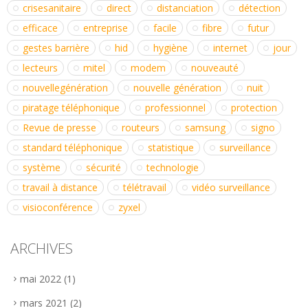
crisesanitaire
direct
distanciation
détection
efficace
entreprise
facile
fibre
futur
gestes barrière
hid
hygiène
internet
jour
lecteurs
mitel
modem
nouveauté
nouvellegénération
nouvelle génération
nuit
piratage téléphonique
professionnel
protection
Revue de presse
routeurs
samsung
signo
standard téléphonique
statistique
surveillance
système
sécurité
technologie
travail à distance
télétravail
vidéo surveillance
visioconférence
zyxel
ARCHIVES
mai 2022
(1)
mars 2021
(2)