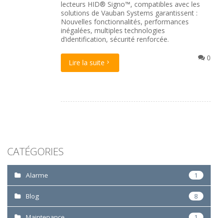
lecteurs HID® Signo™, compatibles avec les
solutions de Vauban Systems garantissent :
Nouvelles fonctionnalités, performances
inégalées, multiples technologies
d’identification, sécurité renforcée.
0
Lire la suite
CATÉGORIES
Alarme
1
Blog
8
Maintenance
1