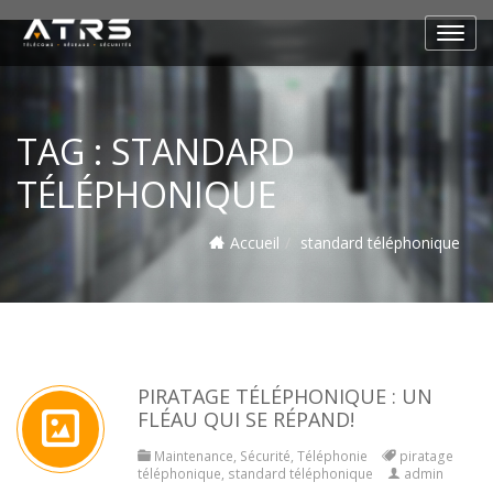
TAG :
STANDARD
TÉLÉPHONIQUE
Accueil
standard téléphonique
PIRATAGE TÉLÉPHONIQUE : UN
FLÉAU QUI SE RÉPAND!
Maintenance
,
Sécurité
,
Téléphonie
piratage
téléphonique
,
standard téléphonique
admin