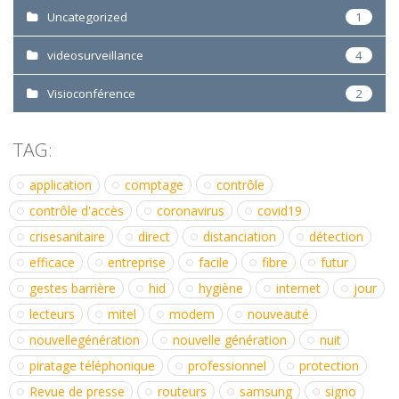
Uncategorized
1
videosurveillance
4
Visioconférence
2
TAG:
application
comptage
contrôle
contrôle d'accès
coronavirus
covid19
crisesanitaire
direct
distanciation
détection
efficace
entreprise
facile
fibre
futur
gestes barrière
hid
hygiène
internet
jour
lecteurs
mitel
modem
nouveauté
nouvellegénération
nouvelle génération
nuit
piratage téléphonique
professionnel
protection
Revue de presse
routeurs
samsung
signo