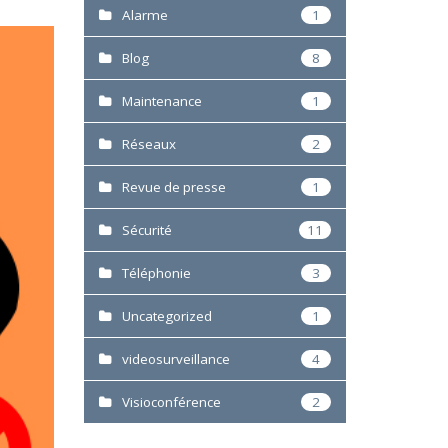
Alarme
1
Blog
8
Maintenance
1
Réseaux
2
Revue de presse
1
Sécurité
11
Téléphonie
3
Uncategorized
1
videosurveillance
4
Visioconférence
2