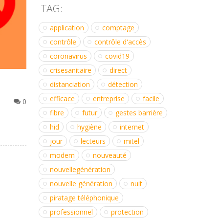
TAG:
application
comptage
contrôle
contrôle d'accès
coronavirus
covid19
crisesanitaire
direct
distanciation
détection
efficace
entreprise
facile
0
fibre
futur
gestes barrière
hid
hygiène
internet
jour
lecteurs
mitel
modem
nouveauté
nouvellegénération
nouvelle génération
nuit
piratage téléphonique
professionnel
protection