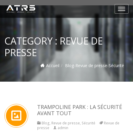
CATEGORY :
REVUE DE
PRESSE
Accueil
Blog
-
Revue de presse
-
Sécurité
TRAMPOLINE PARK : LA SÉCURITÉ
AVANT TOUT
Blog
,
Revue de presse
,
Sécurité
Revue de
presse
admin