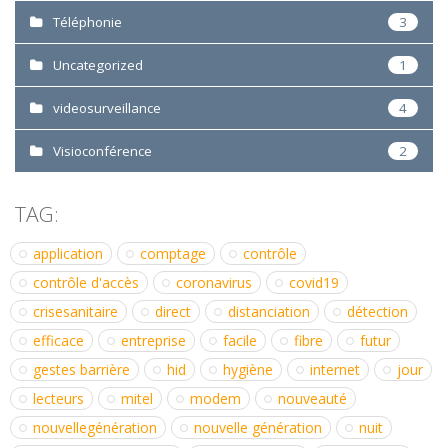
Téléphonie
3
Uncategorized
1
videosurveillance
4
Visioconférence
2
TAG:
application
comptage
contrôle
contrôle d'accès
coronavirus
covid19
crisesanitaire
direct
distanciation
détection
efficace
entreprise
facile
fibre
futur
gestes barrière
hid
hygiène
internet
jour
lecteurs
mitel
modem
nouveauté
nouvellegénération
nouvelle génération
nuit