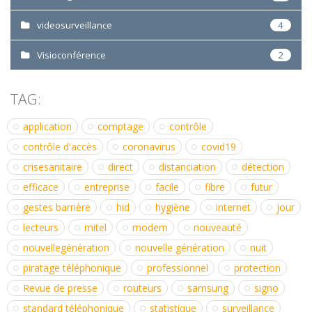
videosurveillance
4
Visioconférence
2
TAG:
application
comptage
contrôle
contrôle d'accès
coronavirus
covid19
crisesanitaire
direct
distanciation
détection
efficace
entreprise
facile
fibre
futur
gestes barrière
hid
hygiène
internet
jour
lecteurs
mitel
modem
nouveauté
nouvellegénération
nouvelle génération
nuit
piratage téléphonique
professionnel
protection
Revue de presse
routeurs
samsung
signo
standard téléphonique
statistique
surveillance