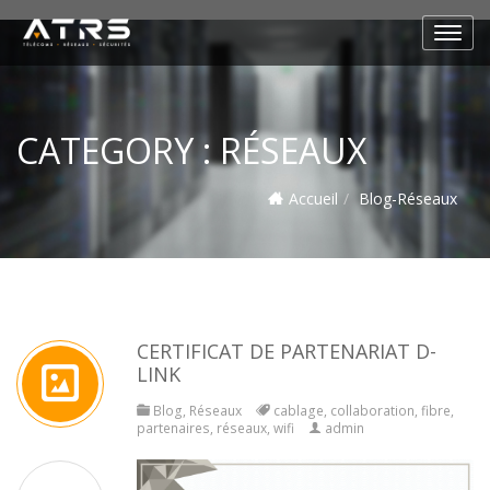
CATEGORY :
RÉSEAUX
Accueil
Blog
-
Réseaux
CERTIFICAT DE PARTENARIAT D-
LINK
Blog
,
Réseaux
cablage
,
collaboration
,
fibre
,
partenaires
,
réseaux
,
wifi
admin