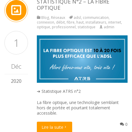
STATISTIQUE N°2 – LA FIBRE
OPTIQUE
Blog
,
Réseaux
adsl
,
communication
,
connexion
,
débit
,
fibre
,
haut
,
installateurs
,
internet
,
optique
,
professionnel
,
statistique
admin
1
Déc
2020
➔ Statistique ATRS n°2
La fibre optique, une technologie semblant
hors de portée et pourtant totalement
accessible.
0
Lire la suite