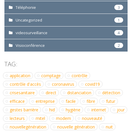
Téléphonie
3
Uncategorized
1
videosurveillance
4
Visioconférence
2
TAG:
application
comptage
contrôle
contrôle d'accès
coronavirus
covid19
crisesanitaire
direct
distanciation
détection
efficace
entreprise
facile
fibre
futur
gestes barrière
hid
hygiène
internet
jour
lecteurs
mitel
modem
nouveauté
nouvellegénération
nouvelle génération
nuit