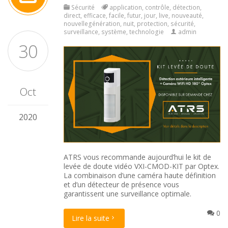
Sécurité
application
,
contrôle
,
détection
,
direct
,
efficace
,
facile
,
futur
,
jour
,
live
,
nouveauté
,
nouvellegénération
,
nuit
,
protection
,
sécurité
,
surveillance
,
système
,
technologie
admin
30
Oct
2020
ATRS vous recommande aujourd’hui le kit de
levée de doute vidéo VXI-CMOD-KIT par
Optex
.
La combinaison d’une caméra haute définition
et d’un détecteur de présence vous
garantissent une surveillance optimale.
0
Lire la suite