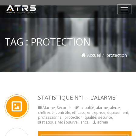
TAG :
PROTECTION
Accueil
protection
STATISTIQUE N°1 – L’ALARME
Alarme
,
Sécurité
actualité
,
alarme
,
alerte
,
chiffreclé
,
contrôle
,
efficace
,
entreprise
,
équipement
,
professionnel
,
protection
,
qualité
,
sécurité
,
statistique
,
vidéosurveillance
admin