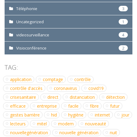
Téléphonie
3
Uncategorized
1
videosurveillance
4
Visioconférence
2
TAG:
application
comptage
contrôle
contrôle d'accès
coronavirus
covid19
crisesanitaire
direct
distanciation
détection
efficace
entreprise
facile
fibre
futur
gestes barrière
hid
hygiène
internet
jour
lecteurs
mitel
modem
nouveauté
nouvellegénération
nouvelle génération
nuit