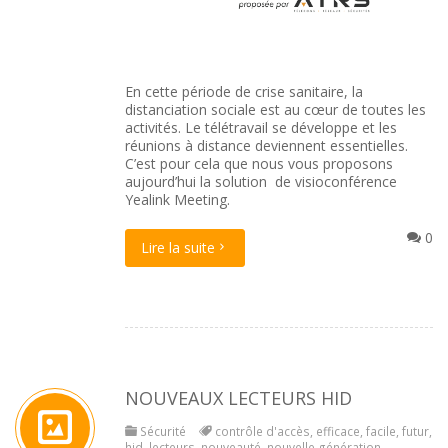
En cette période de crise sanitaire, la
distanciation sociale est au cœur de toutes les
activités. Le télétravail se développe et les
réunions à distance deviennent essentielles.
C’est pour cela que nous vous proposons
aujourd’hui la solution de visioconférence
Yealink Meeting.
0
Lire la suite
NOUVEAUX LECTEURS HID
Sécurité
contrôle d'accès
,
efficace
,
facile
,
futur
,
hid
,
lecteurs
,
nouveauté
,
nouvelle génération
,