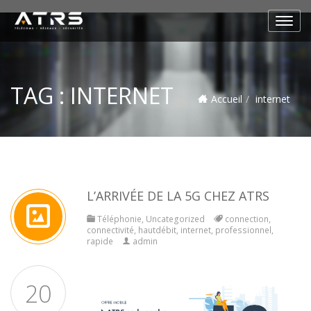
TAG :
INTERNET
Accueil
internet
L’ARRIVÉE DE LA 5G CHEZ ATRS
Téléphonie
,
Uncategorized
connection
,
connectivité
,
hautdébit
,
internet
,
professionnel
,
rapide
admin
20