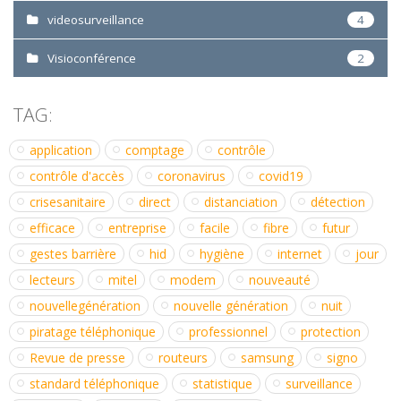
videosurveillance
4
Visioconférence
2
TAG:
application
comptage
contrôle
contrôle d'accès
coronavirus
covid19
crisesanitaire
direct
distanciation
détection
efficace
entreprise
facile
fibre
futur
gestes barrière
hid
hygiène
internet
jour
lecteurs
mitel
modem
nouveauté
nouvellegénération
nouvelle génération
nuit
piratage téléphonique
professionnel
protection
Revue de presse
routeurs
samsung
signo
standard téléphonique
statistique
surveillance