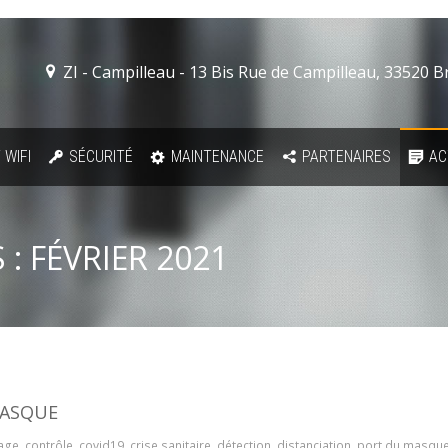
ZI - Campilleau - 13 Bis Rue de Campilleau, 33520 
 WIFI
SÉCURITÉ
MAINTENANCE
PARTENAIRES
AC
 :
FÉVRIER 2021
MASQUE
age
,
contrôle
,
covid19
,
crise sanitaire
,
détection
,
distanciation
,
port du masqu