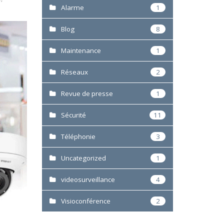
Alarme
1
Blog
8
Maintenance
1
Réseaux
2
Revue de presse
1
Sécurité
11
Téléphonie
3
Uncategorized
1
videosurveillance
4
Visioconférence
2