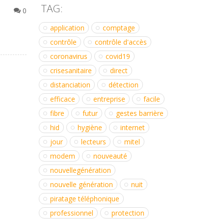
TAG:
0
application
comptage
contrôle
contrôle d'accès
coronavirus
covid19
crisesanitaire
direct
distanciation
détection
efficace
entreprise
facile
fibre
futur
gestes barrière
hid
hygiène
internet
jour
lecteurs
mitel
modem
nouveauté
nouvellegénération
nouvelle génération
nuit
piratage téléphonique
professionnel
protection