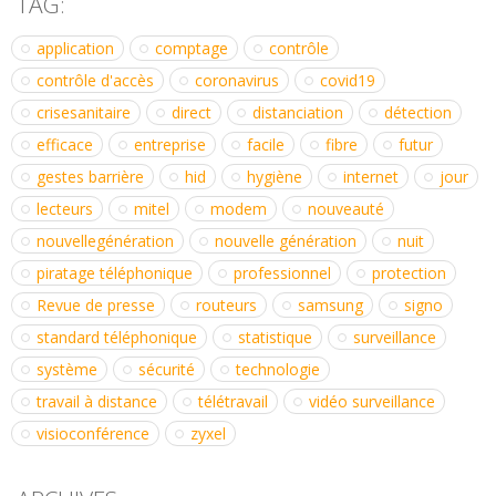
TAG:
application
comptage
contrôle
contrôle d'accès
coronavirus
covid19
crisesanitaire
direct
distanciation
détection
efficace
entreprise
facile
fibre
futur
gestes barrière
hid
hygiène
internet
jour
lecteurs
mitel
modem
nouveauté
nouvellegénération
nouvelle génération
nuit
piratage téléphonique
professionnel
protection
Revue de presse
routeurs
samsung
signo
standard téléphonique
statistique
surveillance
système
sécurité
technologie
travail à distance
télétravail
vidéo surveillance
visioconférence
zyxel