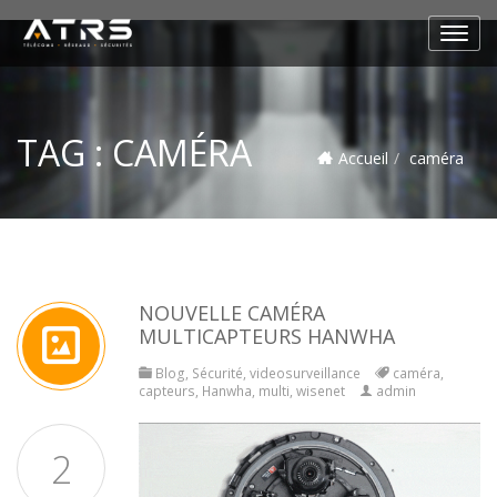
TAG :
CAMÉRA
Accueil
caméra
NOUVELLE CAMÉRA
MULTICAPTEURS HANWHA
Blog
,
Sécurité
,
videosurveillance
caméra
,
capteurs
,
Hanwha
,
multi
,
wisenet
admin
2