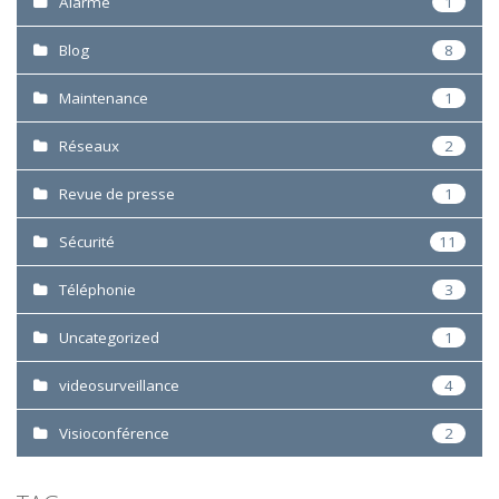
Alarme
1
Blog
8
Maintenance
1
Réseaux
2
Revue de presse
1
Sécurité
11
Téléphonie
3
Uncategorized
1
videosurveillance
4
Visioconférence
2